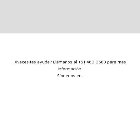
¿Necesitas ayuda? Llámanos al +51 480 0563 para más
información.
Síguenos en:
Términos y Condiciones
Libro de Reclamaciones
Política de
Cambios
CONFECCIONES CATALUNYA SAC.
© COPYRIGHT 2013
TODOS LOS DERECHOS RESERVADOS